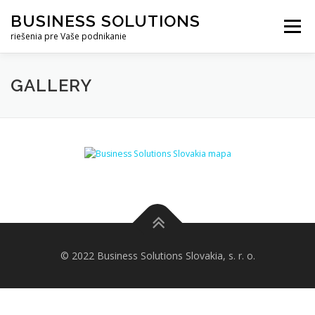
Prejsť
BUSINESS SOLUTIONS
na
Menu
obsah
riešenia pre Vaše podnikanie
ÚVOD
PREČO MY
NAŠE SLUŽBY
GALLERY
KDE PÔSOBÍME
CENNÍK
BLOG
KONTAKTY
© 2022 Business Solutions Slovakia, s. r. o.